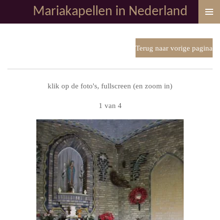
Mariakapellen in Nederland
Ga
direct
naar
de
Terug naar vorige pagina
hoofdinhoud
klik op de foto's, fullscreen (en zoom in)
1 van 4