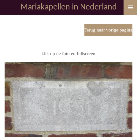
Mariakapellen in Nederland
Ga
direct
naar
de
Terug naar vorige pagina
hoofdinhoud
klik op de foto en fullscreen