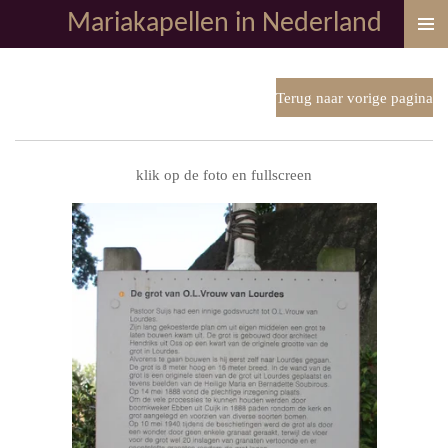
Mariakapellen in Nederland
Ga
direct
naar
de
Terug naar vorige pagina
hoofdinhoud
klik op de foto en fullscreen