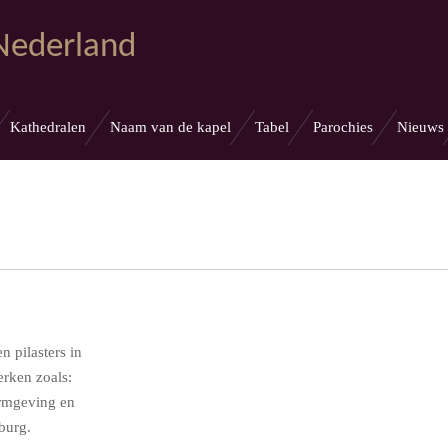
 Nederland
Kathedralen
Naam van de kapel
Tabel
Parochies
Nieuws
 pilasters in
erken zoals:
ormgeving en
burg.