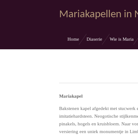
Ga
Mariakapellen in
direct
naar
de
hoofdinhoud
Home
Diaserie
Wie is Maria
Mariakapel
Bakstenen kapel afgedekt met stucwerk en
imitatiehardsteen. Neogotische stijlkenm
pinakels, hogels en kruisbloem. Naar v
versiering een uniek monumentje in Lim