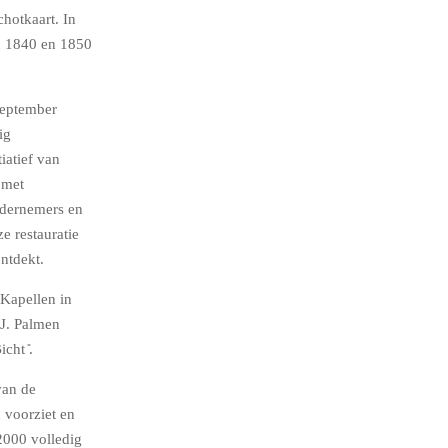
hotkaart. In
n 1840 en 1850
september
ig
iatief van
 met
ndernemers en
e restauratie
ontdekt.
 Kapellen in
.J. Palmen
cht ̎.
van de
 voorziet en
 2000 volledig