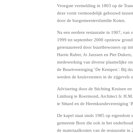
Vroegste vermelding in 1803 op de Tranc
deze vorm vermoedelijk gebouwd tusse
door de burgemeestersfamilie Koten.
Na een eerdere restauratie in 1907, van 
1999 tot september 2000 opnieuw grond
gerestaureerd door buurtbewoners op init
Harrie Ruber, Jo Janssen en Piet Dukers,
medewerking van diverse plaatselijke o
de Buurtvereniging ̎ De Kempen ̎. Bij dez
werden de kruisvensters in de zijgevels 
Advisering door de Stichting Kruisen en
Limburg te Roermond, Architect Ir. H.M
te Sittard en de Heemkundevereniging ̎ Bi
De kapel staat sinds 1985 op eigendom 
gemeente Born die ook in het onderhoud
de materiaalkosten van de restauratie in