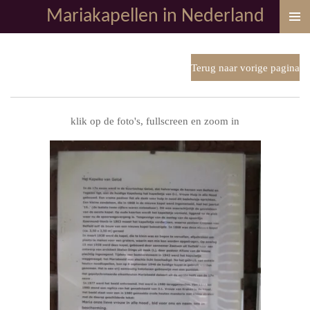
Mariakapellen in Nederland
Ga
direct
naar
de
Terug naar vorige pagina
hoofdinhoud
klik op de foto's, fullscreen en zoom in