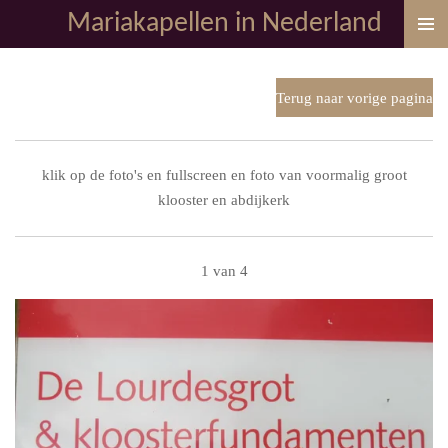
Mariakapellen in Nederland
Ga
direct
naar
de
Terug naar vorige pagina
hoofdinhoud
klik op de foto's en fullscreen en foto van voormalig groot
klooster en abdijkerk
1 van 4