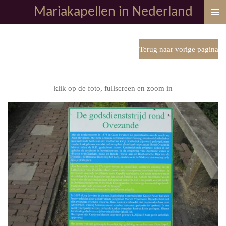
Mariakapellen in Nederland
Ga
direct
naar
de
Terug naar vorige pagina
hoofdinhoud
klik op de foto, fullscreen en zoom in