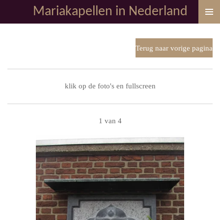
Mariakapellen in Nederland
Ga
direct
naar
de
Terug naar vorige pagina
hoofdinhoud
klik op de foto's en fullscreen
1 van 4