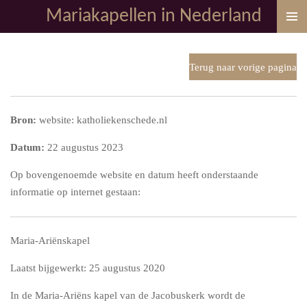
Mariakapellen in Nederland
Ga
direct
naar
de
Terug naar vorige pagina
hoofdinhoud
Bron:
website: katholiekenschede.nl
Datum:
22 augustus 2023
Op bovengenoemde website en datum heeft onderstaande
informatie op internet gestaan:
Maria-Ariënskapel
Laatst bijgewerkt: 25 augustus 2020
In de Maria-Ariëns kapel van de Jacobuskerk wordt de