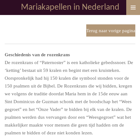
Mariakapellen in Nederland
Ga
direct
naar
de
Terug naar vorige pagina
hoofdinhoud
Geschiedenis van de rozenkrans
De rozenkrans of “Paternoster” is een katholieke gebedssnoer. De
‘ketting’ bestaat uit 59 kralen en begint met een kruisteken.
Oorspronkelijk had hij 150 kralen die symbool stonden voor de
150 psalmen uit de Bijbel. De Rozenkrans die wij bidden, kregen
we volgens de traditie doordat Maria hem in de 15de
eeuw aan
Sint Dominicus de Guzman schonk met de boodschap het “Wees
gegroet” en het “Onze Vader” te bidden bij elk van de kralen. De
psalmen werden dus vervangen door een “Weesgegroet” wat het
makkelijker maakte voor mensen die geen tijd hadden om de
psalmen te bidden of deze niet konden lezen.