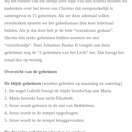
Bij het bidden van elk tientje (een rijtje van tien kralen) moeten we
nadenken over het leven van Christus dat oorspronkelijk is
samengevat in 15 geheimen. Als we deze allemaal willen
overdenken moeten we het gebedssnoer drie keer helemaal
bidden. Als je dat doet heb je de hele “rozenkrans gedaan”.
Slechts één reeks geheimen bidden noemen we een
“rozenhoedje”. Paus Johannes Paulus II voegde aan deze
geheimen nog de “5 geheimen van het Licht” toe. Dat brengt het
totaal dus op twintig.
Overzicht van de
geheimen
De blijde geheimen
(w
orden gebeden op
maandag en zaterdag)
1. De engel Gabriël brengt de blijde boodschap aan Maria.
2. Maria bezoekt haar nicht Elisabeth.
3. Jezus wordt geboren in de stal van Bethlehem.
4. Jezus wordt in de tempel opgedragen.
5. Jezus wordt in de tempel teruggevonden.