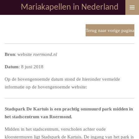
Mariakapellen in Nederland
Ga
direct
naar
de
Terug naar vorige pagina
hoofdinhoud
Bron
: website
roermond.nl
Datum
: 8 juni 2018
Op de bovengenoemde datum stond de hieronder vermelde
informatie op de bovengenoemde website:
Stadspark De Kartuis is een prachtig ommuurd park midden in
het stadscentrum van Roermond.
Midden in het stadscentrum, verscholen achter oude
kloostermuren ligt Stadspark de Kartuis. De ingang van het park is