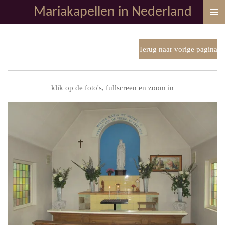
Mariakapellen in Nederland
Ga
direct
naar
de
Terug naar vorige pagina
hoofdinhoud
klik op de foto's, fullscreen en zoom in