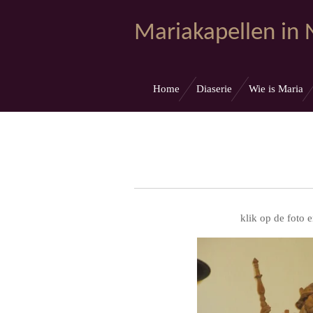
Ga
Mariakapellen in
direct
naar
de
hoofdinhoud
Home
Diaserie
Wie is Maria
klik op de foto e