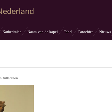
 Nederland
Kathedralen
Naam van de kapel
Tabel
Parochies
Nieuws
n fullscreen