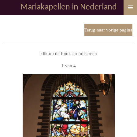
Mariakapellen in Nederland
Ga
direct
naar
de
Terug naar vorige pagina
hoofdinhoud
klik op de foto's en fullscreen
1 van 4