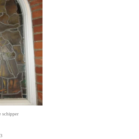
e schipper
 3