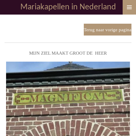
Mariakapellen in Nederland
Ga
direct
naar
de
Terug naar vorige pagina
hoofdinhoud
MIJN ZIEL MAAKT GROOT DE HEER