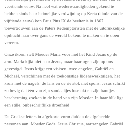
veertiende eeuw. Na heel wat wederwaardigheden gekend te
hebben sinds haar heimelijke verdwijning op Kreta (einde van de
vijftiende eeuw) kon Paus Pius IX de beeltenis in 1867
toevertrouwen aan de Paters Redemptoristen met de uitdrukkelijke
opdracht haar over gans de wereld bekend te maken en te doen
vereren.
Onze ikoon stelt Moeder Maria voor met het Kind Jezus op de
arm. Maria kijkt niet naar Jezus, maar haar ogen zijn op ons
gevestigd. Jezus krijgt een visioen: twee engelen, Gabriël en
Michaël, verschijnen met de toekomstige lijdenswerktuigen, het
kruis met de nagels, de lans en de rietstok met spons. Jezus schrikt
zo hevig dat één van zijn sandaaltjes losraakt en zijn handjes
bescherming zoeken in de hand van zijn Moeder. In haar blik ligt
een stille, onbeschrijflijke droefheid.
De Griekse letters in afgekorte vorm duiden de afgebeelde
personen aan: Moeder Gods, Jezus Christus, aartsengelen Gabriël