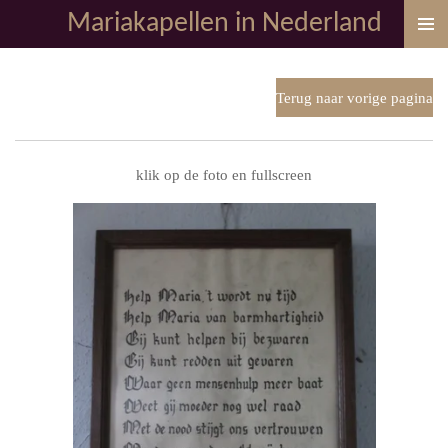
Mariakapellen in Nederland
Ga
direct
naar
de
Terug naar vorige pagina
hoofdinhoud
klik op de foto en fullscreen