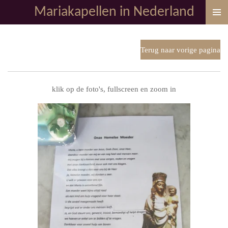
Mariakapellen in Nederland
Ga
direct
naar
de
Terug naar vorige pagina
hoofdinhoud
klik op de foto's, fullscreen en zoom in