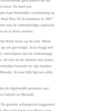
vermoedelijk geschilderd op het
de eeuw. Na heel wat
ds haar heimelijke verdwijning op
 Paus Pius IX de beeltenis in 1867
ten met de uitdrukkelijke opdracht
n en te doen vereren.
 het Kind Jezus op de arm. Maria
n op ons gevestigd. Jezus krijgt een
ël, verschijnen met de toekomstige
s, de lans en de rietstok met spons.
andaaltjes losraakt en zijn handjes
eder. In haar blik ligt een stille,
iden de afgebeelde personen aan:
en Gabriël en Michaël.
. De gouden achtergrond suggereert
l. Het rode kleed van Maria wijst