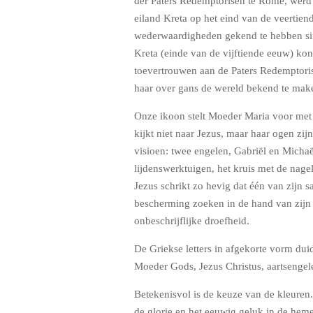
der Paters Redemptorisen te Rome, werd 
eiland Kreta op het eind van de veertien
wederwaardigheden gekend te hebben sin
Kreta (einde van de vijftiende eeuw) kon
toevertrouwen aan de Paters Redemptoris
haar over gans de wereld bekend te make
Onze ikoon stelt Moeder Maria voor met
kijkt niet naar Jezus, maar haar ogen zij
visioen: twee engelen, Gabriël en Micha
lijdenswerktuigen, het kruis met de nagel
Jezus schrikt zo hevig dat één van zijn s
bescherming zoeken in de hand van zijn Mo
onbeschrijflijke droefheid.
De Griekse letters in afgekorte vorm du
Moeder Gods, Jezus Christus, aartsengel
Betekenisvol is de keuze van de kleuren
de glorie en het eeuwig geluk in de heme