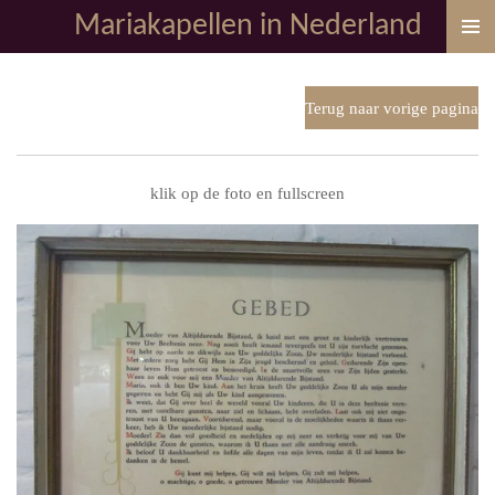
Mariakapellen in Nederland
Ga
direct
naar
de
Terug naar vorige pagina
hoofdinhoud
klik op de foto en fullscreen