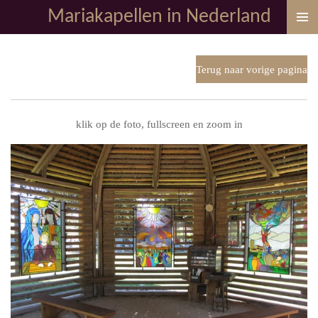
Mariakapellen in Nederland
Ga
direct
naar
de
Terug naar vorige pagina
hoofdinhoud
klik op de foto, fullscreen en zoom in