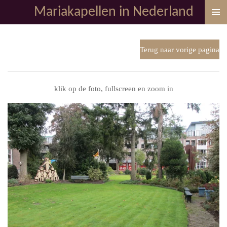
Mariakapellen in Nederland
Ga
direct
naar
de
Terug naar vorige pagina
hoofdinhoud
klik op de foto, fullscreen en zoom in