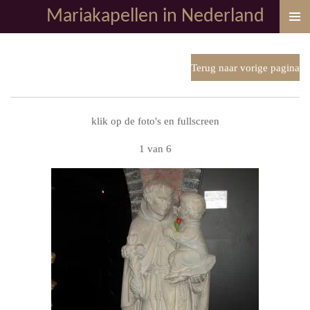
Mariakapellen in Nederland
Ga
direct
naar
de
Terug naar vorige pagina
hoofdinhoud
klik op de foto's en fullscreen
1 van 6