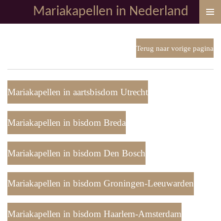
Mariakapellen in Nederland
Ga
direct
naar
de
Terug naar vorige pagina
hoofdinhoud
Mariakapellen in aartsbisdom Utrecht
Mariakapellen in bisdom Breda
Mariakapellen in bisdom Den Bosch
Mariakapellen in bisdom Groningen-Leeuwarden
Mariakapellen in bisdom Haarlem-Amsterdam