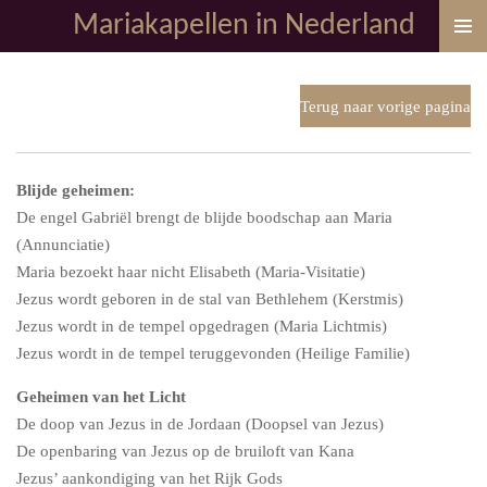
Mariakapellen in Nederland
Ga
direct
naar
de
Terug naar vorige pagina
hoofdinhoud
Blijde geheimen:
De engel Gabriël brengt de blijde boodschap aan Maria
(Annunciatie)
Maria bezoekt haar nicht Elisabeth (Maria-Visitatie)
Jezus wordt geboren in de stal van Bethlehem (Kerstmis)
Jezus wordt in de tempel opgedragen (Maria Lichtmis)
Jezus wordt in de tempel teruggevonden (Heilige Familie)
Geheimen van het Licht
De doop van Jezus in de Jordaan (Doopsel van Jezus)
De openbaring van Jezus op de bruiloft van Kana
Jezus’ aankondiging van het Rijk Gods