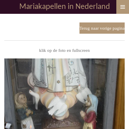
Mariakapellen in Nederland
Ga
direct
naar
de
Terug naar vorige pagina
hoofdinhoud
klik op de foto en fullscreen