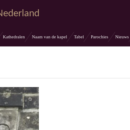
 Nederland
Kathedralen
Naam van de kapel
Tabel
Parochies
Nieuws