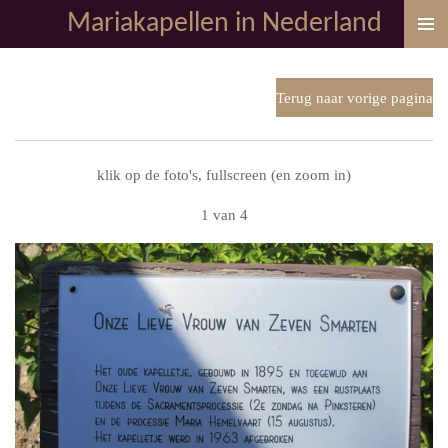
Mariakapellen in Nederland
Ga
direct
naar
de
Terug naar vorige pagina
hoofdinhoud
klik op de foto's, fullscreen (en zoom in)
1 van 4