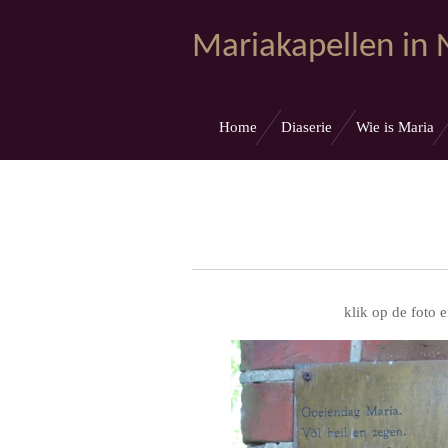
Ga
Mariakapellen in
direct
naar
de
hoofdinhoud
Home
Diaserie
Wie is Maria
klik op de foto e