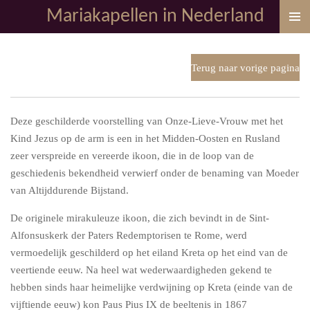
Mariakapellen in Nederland
Ga
direct
naar
de
Terug naar vorige pagina
hoofdinhoud
Deze geschilderde voorstelling van Onze-Lieve-Vrouw met het
Kind Jezus op de arm is een in het Midden-Oosten en Rusland
zeer verspreide en vereerde ikoon, die in de loop van de
geschiedenis bekendheid verwierf onder de benaming van Moeder
van Altijddurende Bijstand.
De originele mirakuleuze ikoon, die zich bevindt in de Sint-
Alfonsuskerk der Paters Redemptorisen te Rome, werd
vermoedelijk geschilderd op het eiland Kreta op het eind van de
veertiende eeuw. Na heel wat wederwaardigheden gekend te
hebben sinds haar heimelijke verdwijning op Kreta (einde van de
vijftiende eeuw) kon Paus Pius IX de beeltenis in 1867