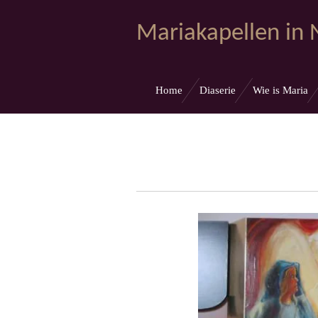
Ga
Mariakapellen in
direct
naar
de
hoofdinhoud
Home
Diaserie
Wie is Maria