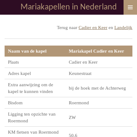
Mariakapellen in Nederland
Ga
direct
naar
Terug naar
Cadier en Keer
en
Landelijk
de
hoofdinhoud
Naam van de kapel
Mariakapel Cadier en Keer
Plaats
Cadier en Keer
Adres kapel
Keunestraat
Extra aanwijzing om de
bij de hoek met de Achterweg
kapel te kunnen vinden
Bisdom
Roermond
Ligging ten opzichte van
ZW
Roermond
KM fietsen van Roermond
50,6